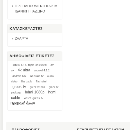
ΠΡΟΠΛΗΡΩΜΕΝΗ ΚΑΡΤΑ
ΙΔΑΝΙΚΗ ΓΙΑ ΔΩΡΟ
ΚΑΤΑΣΚΕΥΑΣΤΕΣ
ZAAPTV
ΔΗΜΟΦΙΛΕΙΣ ΕΤΙΚΕΤΕΣ
100% OFC triple shielded
3m
4k ultra
av
android 4.2.2
android tv
android box
audio
video
flat cable
flat hdmi
greek tv
greek tv box
greek tv
hdmi 1080p
hdmi
package
cable
watch greek tv
Προβολή όλων