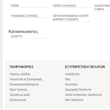
HDMI
HDMI Converters
Audio/Vide
Cables
ΨΗΦΙΑΚΕΣ ΛΗΨΕΙΣ
ΠΡΟΠΛΗΡΩΜΕΝΗ ΚΑΡΤΑ
ΙΔΑΝΙΚΗ ΓΙΑ ΔΩΡΟ
Κατασκευαστες
ZAAPTV
ΠΛΗΡΟΦΟΡΙΕΣ
ΕΞΥΠΗΡΕΤΗΣΗ ΠΕΛΑΤΩΝ
Χάρτης σελίδας
Αναζήτηση
Αποστολή & Επιστροφές
Νέα
Προσωπικά δεδομένα
Ιστολόγιο
Όροι Χρήσης
Δημοφιλή Προϊόντα
Σχετικά με εμάς
Λίστα σύγκρισης προϊόντων
Επικοινωνία
Νέα προϊόντα