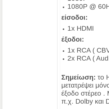
1080P @ 60
είσοδοι:
1x HDMI
έξοδοι:
1x RCA ( CBV
2x RCA ( Audi
Σημείωση:
το 
μετατρέψει μόν
έξοδο στέρεο .
π.χ. Dolby και 