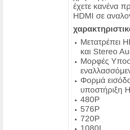
έχετε κανένα π
HDMI σε αναλογ
χαρακτηριστικ
Μετατρέπει H
και Stereo Au
Μορφές Υποστ
εναλλασσόμε
Φορμά εισόδο
υποστήριξη 
480P
576P
720P
1080I